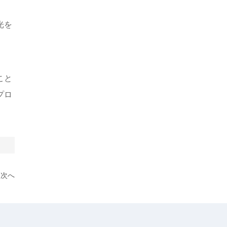
光を
こと
プロ
次へ