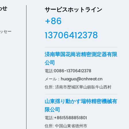
わせ
サービスホットライン
+86
ッセー
13706412378
済南華国花崗岩精密測定器有限
公司
電話:
0086-13706412378
メール：
huaguo@cnhreat.cn
住所: 済南市歴城区華山鎮臥牛山西村
山東揺り動かす瑞特精密機械有
限公司
電話:
+8615588851801
住所: 中国山東省徳州市