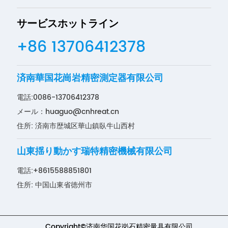
サービスホットライン
+86 13706412378
済南華国花崗岩精密測定器有限公司
電話:
0086-13706412378
メール：
huaguo@cnhreat.cn
住所: 済南市歴城区華山鎮臥牛山西村
山東揺り動かす瑞特精密機械有限公司
電話:
+8615588851801
住所: 中国山東省徳州市
Copyright©济南华国花岗石精密量具有限公司