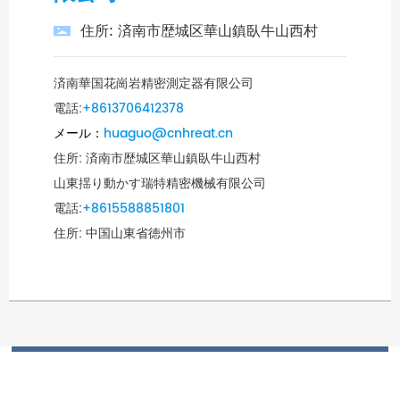
住所: 済南市歴城区華山鎮臥牛山西村
済南華国花崗岩精密測定器有限公司
電話:
+8613706412378
メール：
huaguo@cnhreat.cn
住所: 済南市歴城区華山鎮臥牛山西村
山東揺り動かす瑞特精密機械有限公司
電話:
+86
15588851801
住所: 中国山東省徳州市